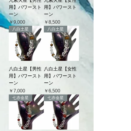
九紫火星【男性
九紫火星【女性
用】パワースト
用】パワースト
ーン
ーン
価格
価格
￥9,000
￥8,500
八白土星
八白土星
八白土星【男性
八白土星【女性
用】パワースト
用】パワースト
ーン
ーン
価格
価格
￥7,000
￥6,500
七赤金星
七赤金星