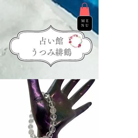
ME
NU
占い館
う​つみ緋鶴