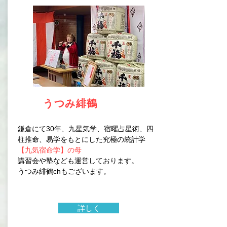
うつみ緋鶴
鎌倉にて30年、九星気学、宿曜占星術、四
柱推命、易学をもとにした究極の統計学
【九気宿命学】の母
講習会や塾なども運営しております。
​うつみ緋鶴chもございます。
詳しく