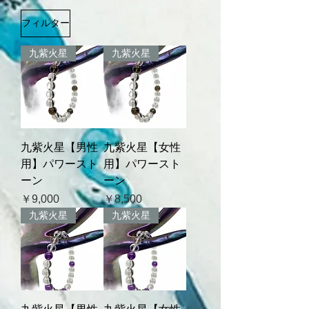
フィルター
九紫火星
九紫火星
九紫火星【男性
九紫火星【女性
用】パワースト
用】パワースト
ーン
ーン
価格
価格
￥9,000
￥8,500
九紫火星
九紫火星