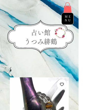
ME
NU
占い館
う​つみ緋鶴