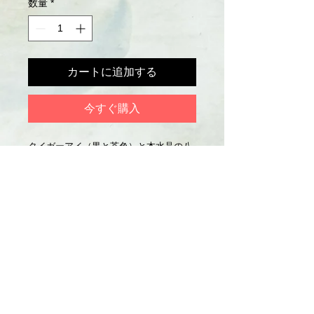
数量
*
カートに追加する
今すぐ購入
タイガーアイ（黒と茶色）と本水晶の八
白土星の男性用ブレスレット
玉：8mm  25玉　
サイズ：手首周り20cm
色：黒と茶色×透明
タイガーアイ：金運、仕事運up
占い館