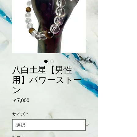
八白土星【男性
用】パワーストー
ン
価
￥7,000
格
サイズ
*