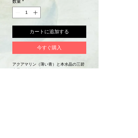
数量
*
カートに追加する
今すぐ購入
アクアマリン（薄い青）と本水晶の三碧
木星の女性用ブレスレット
玉：8mm  23玉　
サイズ：手首周り18.4cm
色：薄い青×透明
アクアマリン：幸せな結婚、平和な気持
ちへ導く
占い館