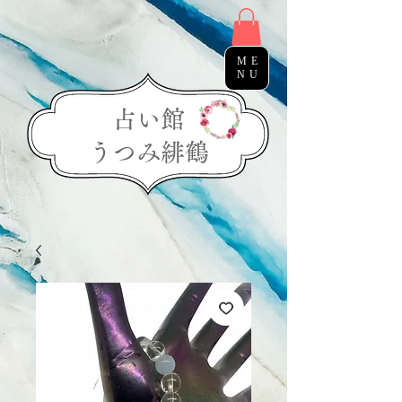
ME
NU
占い館
う​つみ緋鶴