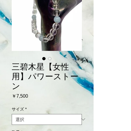
三碧木星【女性
用】パワーストー
ン
価
￥7,500
格
サイズ
*